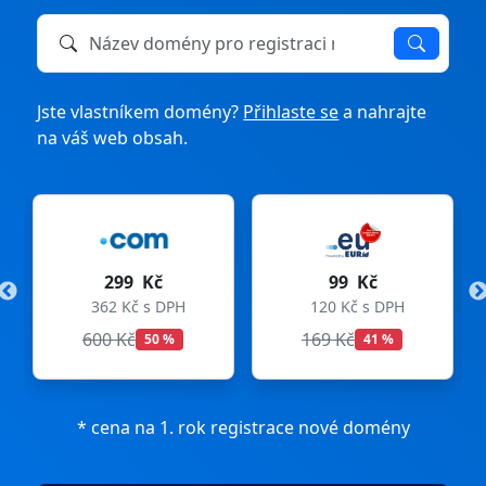
Název domény k registraci nebo převodu
Jste vlastníkem domény?
Přihlaste se
a nahrajte
na váš web obsah.
299 Kč
99 Kč
362 Kč s DPH
120 Kč s DPH
600 Kč
169 Kč
50 %
41 %
* cena na 1. rok registrace nové domény