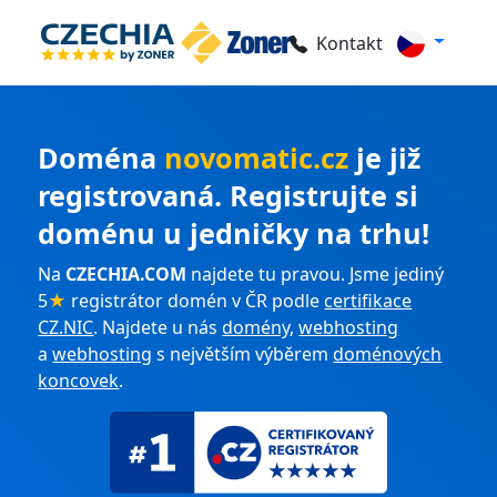
Kontakt
Doména
novomatic.cz
je již
registrovaná. Registrujte si
doménu u jedničky na trhu!
Na
CZECHIA.COM
najdete tu pravou. Jsme jediný
5
★
registrátor domén v ČR podle
certifikace
CZ.NIC
. Najdete u nás
domény
,
webhosting
a
webhosting
s největším výběrem
doménových
koncovek
.